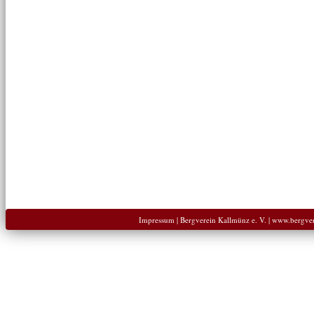
Impressum
| Bergverein Kallmünz e. V. | www.bergve