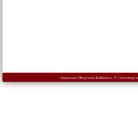
Impressum
| Bergverein Kallmünz e. V. | www.bergve